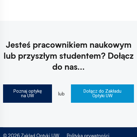
Jesteś pracownikiem naukowym
lub przyszłym studentem?
Dołącz
do nas...
Poznaj optykę
Dołącz do Zakładu
lub
na UW
Optyki UW
© 2026 Zakład Optyki UW
Polityka prywatności