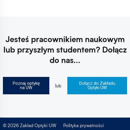
Jesteś pracownikiem naukowym
lub przyszłym studentem?
Dołącz
do nas...
Poznaj optykę
Dołącz do Zakładu
lub
na UW
Optyki UW
© 2026 Zakład Optyki UW
Polityka prywatności