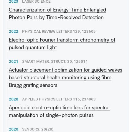
2023
LASER SCIENCE
Characterization of Energy-Time Entangled
Photon Pairs by Time-Resolved Detection
2022
PHYSICAL REVIEW LETTERS 129, 123605
Electro-optic Fourier transform chronometry of
pulsed quantum light
2021
SMART MATER. STRUCT. 30, 125011
Actuator placement optimization for guided waves
based structural health monitoring using fibre
Bragg grating sensors
2020
APPLIED PHYSICS LETTERS 116, 234003
Aperiodic electro-optic time lens for spectral
manipulation of single-photon pulses
2020
SENSORS. 20(20)