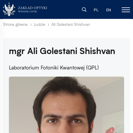
PL
EN
Strona główna
Ludzie
Ali Golestani Shishvan
mgr Ali Golestani Shishvan
Laboratorium Fotoniki Kwantowej (QPL)